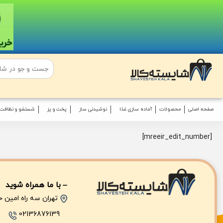
صفحه اصلی
محصولات
آماده سازی غذا
نوشیدنی ساز
پخت و پز
شستشو و نظافت
[mreeir_edit_number]
با ما همراه شوید
تهران سه راه امین حضو
02136876139