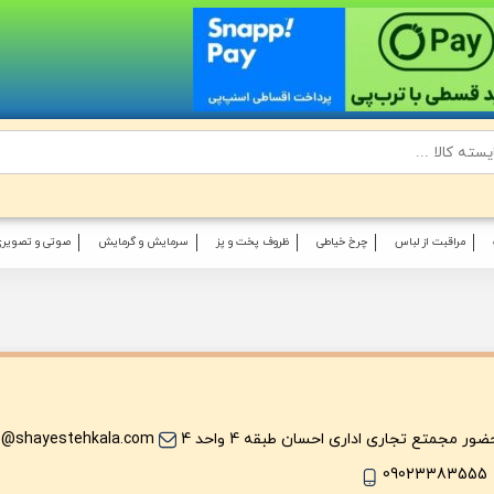
مراقبت از لباس
چرخ خیاطی
ظروف پخت و پز
سرمایش و گرمایش
صوتی و تصویری
ر مجمتع تجاری اداری احسان طبقه 4 واحد 4
o@shayestehkala.com
09023383555