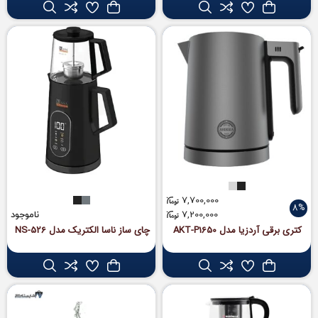
7,700,000
8%
7,200,000
ناموجود
کتری برقی آردزیا مدل AKT-P1650
چای ساز ناسا الکتریک مدل NS-526