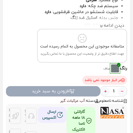
نوع عملکرد:
اهرمی
سیستم ضد چکه:
دارد
قابلیت شستشو در ماشین ظرفشویی:
دارد
جنس بدنه:
استیل ضد زنگ
درپوش محافظ:
دارد
دیدن ادامه
متاسفانه موجودی این محصول به اتمام رسیده است
جهت اطلاع دقیق تر از وضعیت این محصول با ما تماس بگیرید
رنگ
صاف
در انبار موجود نمی باشد
افزودن به سبد خرید
شناسه:
نامعلوم
دسته:
آب مرکبات گیر
پشتیانی
امکان
گارانتی
ارسال
24
تحویل
18 ماهه
اکسپرس
ساعته
اکسپر
ناسا
الکتریک
پرداخ