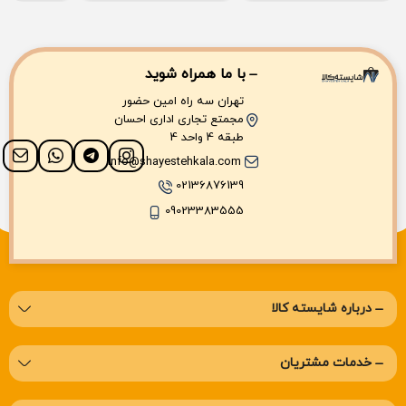
با ما همراه شوید
تهران سه راه امین حضور
مجمتع تجاری اداری احسان
طبقه 4 واحد 4
info@shayestehkala.com
02136876139
09023383555
درباره‌ شایسته کالا
خدمات مشتریان