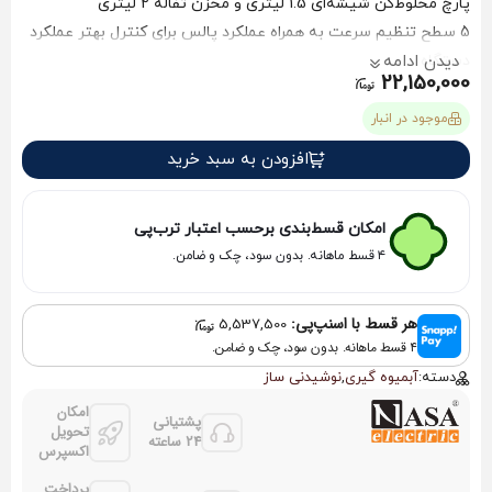
پارچ مخلوط‌کن شیشه‌ای 1.5 لیتری و مخزن تفاله 2 لیتری
5 سطح تنظیم سرعت به همراه عملکرد پالس برای کنترل بهتر عملکرد
دستگاه
دیدن ادامه
22,150,000
موجود در انبار
افزودن به سبد خرید
امکان قسط‌بندی برحسب اعتبار ترب‌پی
۴ قسط ماهانه. بدون سود، چک و ضامن.
هر قسط با اسنپ‌پی:
5,537,500
۴ قسط ماهانه. بدون سود، چک و ضامن.
دسته:
آبمیوه گیری
,
نوشیدنی ساز
امکان
پشتیانی
تحویل
24 ساعته
اکسپرس
پرداخت