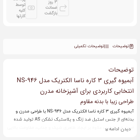
3 روز
توسط
ضمانت
کلیه
بازگشت
کارتها
توضیحات
توضیحات تکمیلی
توضیحات
آبمیوه گیری 3 کاره ناسا الکتریک مدل NS-946
انتخابی کاربردی برای آشپزخانه مدرن
طراحی زیبا با بدنه مقاوم
آبمیوه گیری 3 کاره ناسا الکتریک مدل NS-946 با طراحی مدرن و
بدنه‌ای از جنس استیل ضد زنگ و پلاستیک نشکن AS تولید شده
است. این ترکیب علاوه بر ایجاد ظاهری شیک و جذاب، مقاومت بالایی
دیدن ادامه
در برابر ضربه و استفاده روزمره دارد. طراحی حرفه‌ای دستگاه باعث