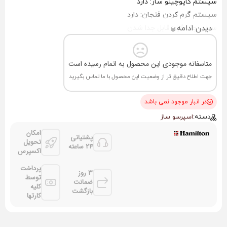
سیستم کاپوچینو ساز: دارد
سیستم گرم کردن فنجان: دارد
دیدن ادامه
سینی چکه‌گیر: قابل جدا شدن
نوع پمپ: بخار ۲۰ بار، ساخت ایتالیا
قابلیت تهیه: اسپرسو، کافه لاته، موکا، کاپوچینو، آمریکانو، شیر گرم
متاسفانه موجودی این محصول به اتمام رسیده است
جهت اطلاع دقیق تر از وضعیت این محصول با ما تماس بگیرید
در انبار موجود نمی باشد
دسته:
اسپرسو ساز
امکان
پشتیانی
تحویل
24 ساعته
اکسپرس
پرداخت
3 روز
توسط
ضمانت
کلیه
بازگشت
کارتها