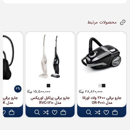
محصولات مرتبط
6%
15,500,000
28,820,000
جارو برقی 2600 وات اورانا
جارو برقی پرتابل اوریکس
جارو برقی دی
مدل OR-4001
مدل RVC-1210
مدل AVC-CS21BK