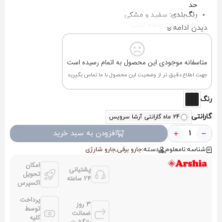
حد
رنگ‌بندی:
سفید و مشکی
گارانتی:
۲۴ ماهه ارشیا
دیدن ادامه
متاسفانه موجودی این محصول به اتمام رسیده است
جهت اطلاع دقیق تر از وضعیت این محصول با ما تماس بگیرید
رنگ
گارانتی
24 ماه گارانتی آرشا سرویس
افزودن به سبد خرید
شناسه:
نامعلوم
دسته:
جارو برقی
,
جارو شارژی
امکان
پشتیانی
تحویل
24 ساعته
اکسپرس
پرداخت
3 روز
توسط
ضمانت
کلیه