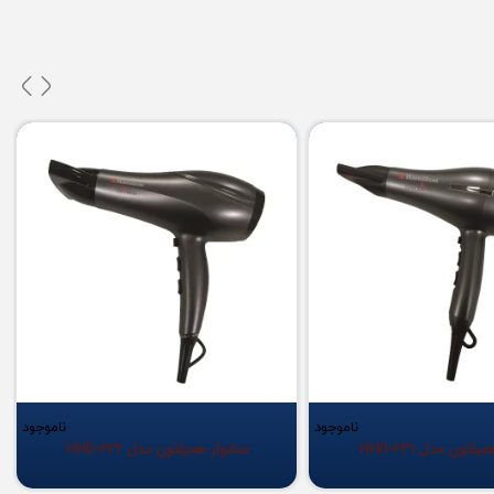
ناموجود
ناموجود
تون مدل HHD-631
سشوار همیلتون مدل HHD-622