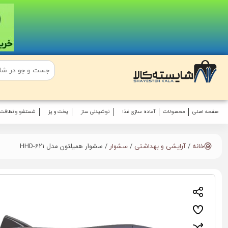
صفحه اصلی
محصولات
آماده سازی غذا
نوشیدنی ساز
پخت و پز
شستشو و نظافت
/
/
/ سشوار همیلتون مدل HHD-621
خانه
آرایشی و بهداشتی
سشوار