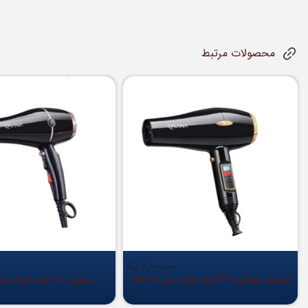
محصولات مرتبط
6,500,000
سشوار حرفه‌ای 2300 وات اورانا مدل OR-900
سشوار 2000 وات اورانا مدل OR-904