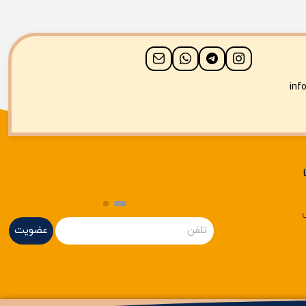
inf
عضویت