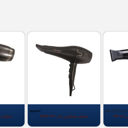
5,770,000
ناموجود
سشوار همیلتون مدل HHD-632
سشوار همیل