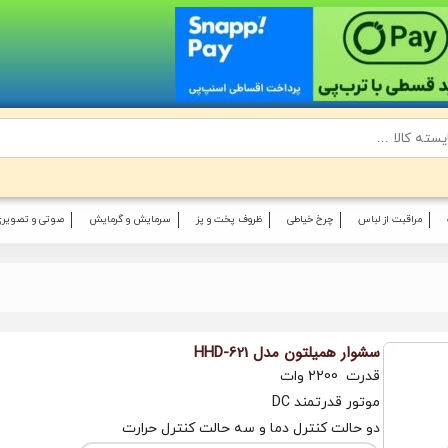
مراقبت از لباس
چرخ خیاطی
ظروف پخت و پز
سرمایش و گرمایش
صوتی و تصویری
سشوار همیلتون مدل HHD-621
قدرت 2200 وات
موتور قدرتمند DC
دو حالت کنترل دما و سه حالت کنترل حرارت