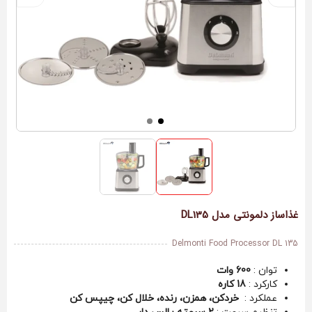
غذاساز دلمونتی مدل DL135
Delmonti Food Processor DL 135
توان :
600 وات
کارکرد :
18 کاره
عملکرد :
خردکن، همزن، رنده، خلال کن، چیپس کن