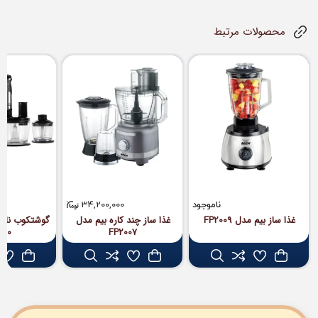
محصولات مرتبط
ناموجود
34,200,000
غذا ساز بیم مدل FP2009
غذا ساز چند کاره بیم مدل
گوشتکوب ناسا
990
FP2007