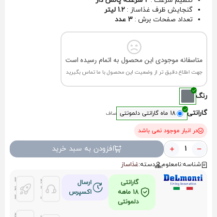
تنظیم سرعت :
2 سرعته پالس دار
گنجایش ظرف غذاساز :
1.2 لیتر
تعداد صفحات برش :
3 عدد
متاسفانه موجودی این محصول به اتمام رسیده است
جهت اطلاع دقیق تر از وضعیت این محصول با ما تماس بگیرید
رنگ
گارانتی
18 ماه گارانتی دلمونتی
صاف
در انبار موجود نمی باشد
افزودن به سبد خرید
شناسه:
نامعلوم
دسته:
غذاساز
پشتیانی
امکان
گارانتی
ارسال
24
تحویل
18 ماهه
اکسپرس
ساعته
اکسپر
دلمونتی
پرداخ