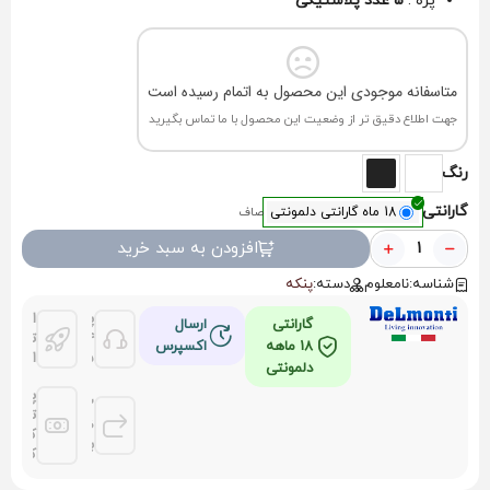
پره :
5 عدد پلاستیکی
متاسفانه موجودی این محصول به اتمام رسیده است
جهت اطلاع دقیق تر از وضعیت این محصول با ما تماس بگیرید
رنگ
گارانتی
18 ماه گارانتی دلمونتی
صاف
افزودن به سبد خرید
شناسه:
نامعلوم
دسته:
پنکه
پشتیانی
امکان
گارانتی
ارسال
24
تحویل
18 ماهه
اکسپرس
ساعته
اکسپر
دلمونتی
پرداخ
3 روز
توسط
ضمانت
کلیه
بازگشت
کارتها