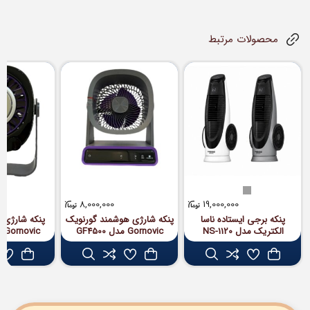
محصولات مرتبط
8,000,000
19,000,000
پنکه برجی ایستاده ناسا
پنکه شارژی هوشمند گورنویک
پنکه شارژی ت
الکتریک مدل NS-1120
Gornovic مدل GF4500
Gornovic مدل GF4400