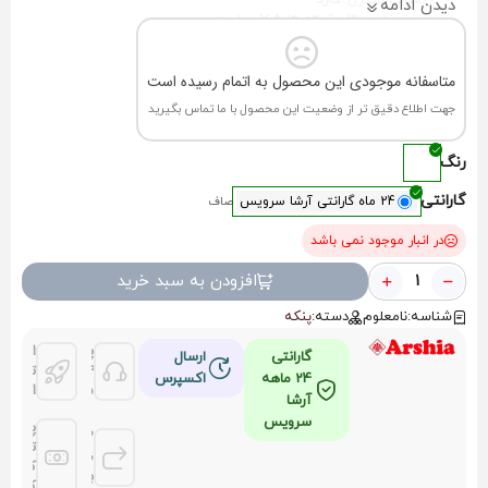
دیدن ادامه
تایمر:
دارد 30 دقیقه تا 7.5 ساعت
تنظیم زاویه باد :
تنظیم آسان به صورت جغجغه ای
متاسفانه موجودی این محصول به اتمام رسیده است
جهت اطلاع دقیق تر از وضعیت این محصول با ما تماس بگیرید
رنگ
گارانتی
24 ماه گارانتی آرشا سرویس
صاف
در انبار موجود نمی باشد
افزودن به سبد خرید
شناسه:
نامعلوم
دسته:
پنکه
پشتیانی
امکان
گارانتی
ارسال
24
تحویل
24 ماهه
اکسپرس
ساعته
اکسپر
آرشا
سرویس
پرداخ
3 روز
توسط
ضمانت
کلیه
بازگشت
کارتها