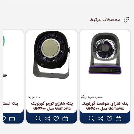
محصولات مرتبط
8,000,000
ناموجود
پنکه شارژی هوشمند گورنویک
پنکه شارژی توربو گورنویک
Gornovic مدل GF4500
Gornovic مدل GF4400
01