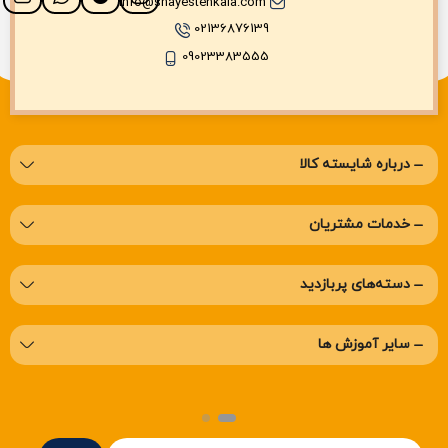
info@shayestehkala.com
02136876139
09023383555
درباره‌ شایسته کالا
خدمات مشتریان
دسته‌های پربازدید
سایر آموزش ها