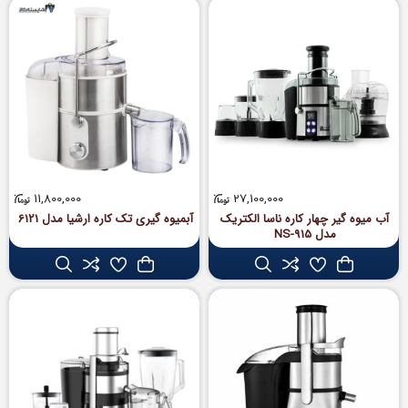
11,800,000
27,100,000
آب میوه گیر چهار کاره ناسا الکتریک
آبمیوه گیری تک کاره ارشیا مدل 6121
مدل NS-915