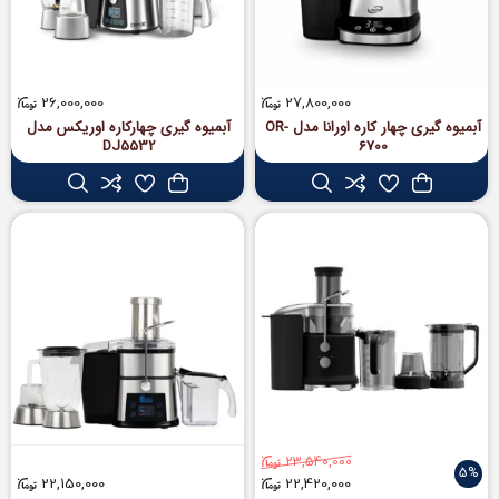
26,000,000
27,800,000
آبمیوه گیری چهار کاره اورانا مدل OR-
آبمیوه گیری چهارکاره اوریکس مدل
DJ5532
6700
23,540,000
5%
22,150,000
22,420,000