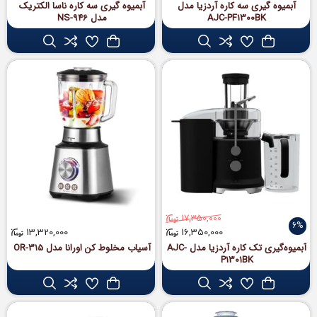
آبمیوه گیری سه کاره آردزیا مدل
آبمیوه گیری سه کاره ناسا الکتریک
AJC-PF1300BK
مدل NS-946
17,350,000
6%
13,320,000
16,350,000
آبمیوه‌گیری تک کاره آردزیا مدل AJC-
آسیاب مخلوط‌ کن اورانا مدل OR-315
P1301BK