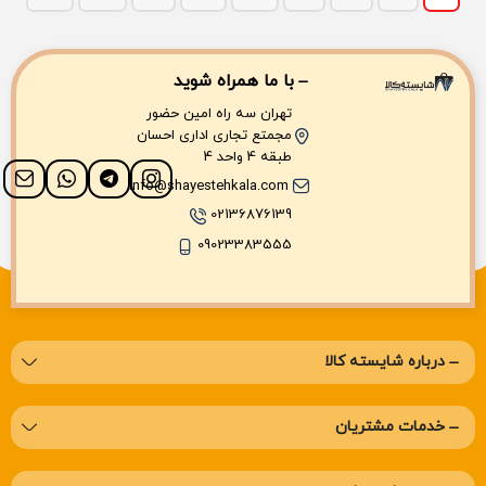
با ما همراه شوید
تهران سه راه امین حضور
مجمتع تجاری اداری احسان
طبقه 4 واحد 4
info@shayestehkala.com
02136876139
09023383555
درباره‌ شایسته کالا
خدمات مشتریان