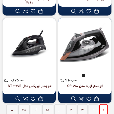
2040
10,675,000
9,900,000
اتو بخار اورانا مدل OR-098
اتو بخار اوریکس مدل ST-1420B
←
20
19
18
…
4
3
2
1