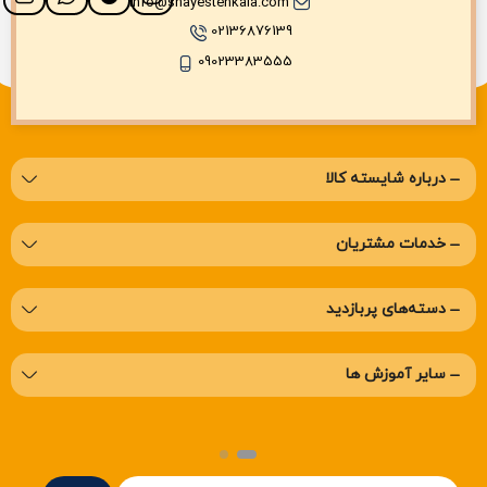
info@shayestehkala.com
02136876139
09023383555
درباره‌ شایسته کالا
خدمات مشتریان
دسته‌های پربازدید
سایر آموزش ها