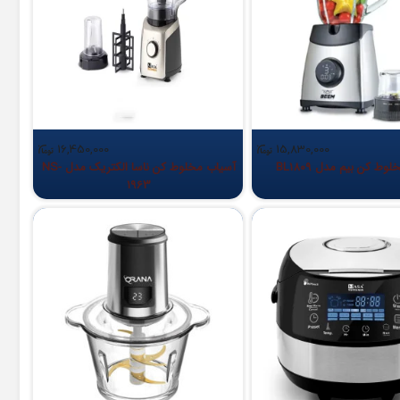
16,450,000
15,830,000
وط کن بیم مدل BL1809
آسیاب مخلوط‌ کن ناسا الکتریک مدل NS-
1963