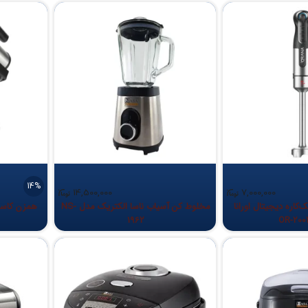
14%
14,500,000
7,000,000
اره دیجیتال اورانا
مخلوط کن آسیاب ناسا الکتریک مدل NS-
همزن کاسه دا
1962