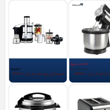
11,000,000
9,500,000
ناموجود
ر گردیک مدل GBM2200
آبمیوه گیری چهار کاره بیم مدل MJ2301