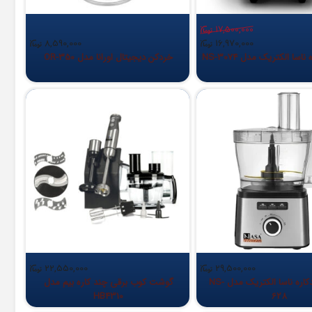
17,500,000
8,590,000
16,970,000
اسا الکتریک مدل NS-3074
خردکن دیجیتال اورانا مدل OR-350
22,550,000
29,500,000
غذاساز چندکاره ناسا الکتریک مدل NS-
گوشت کوب برقی چند کاره بیم مدل
HB4310
628