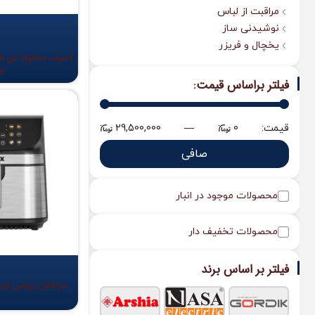
مراقبت از لباس
نوشیدنی ساز
یخچال و فریزر
66
فیلتر براساس قیمت:
قيمت:
0
—
29,500,000
صافی
محصولات موجود در انبار
محصولات تخفیف دار
فیلتر بر اساس برند
سرخکن رژیمی اوریکس 