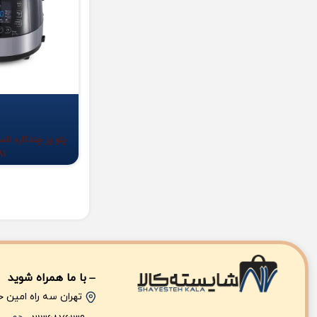
81
با ما همراه شوید
تهران سه راه امین حضو