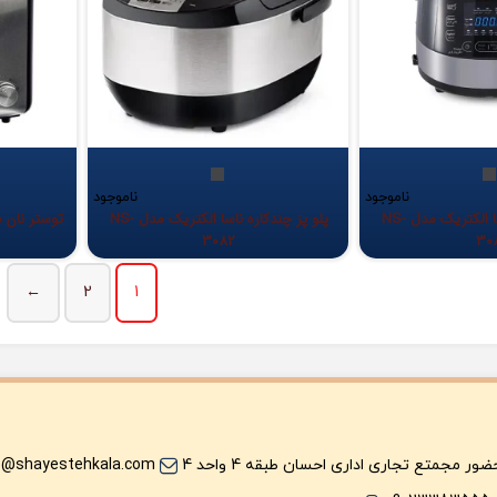
ناموجود
ناموجود
پلو پز چندکاره ناسا الکتریک مدل NS-
پلو پز چندکاره ناسا الکتریک مدل NS-
توستر نان مایدیا 
3082
30
←
2
1
ر مجمتع تجاری اداری احسان طبقه 4 واحد 4
o@shayestehkala.com