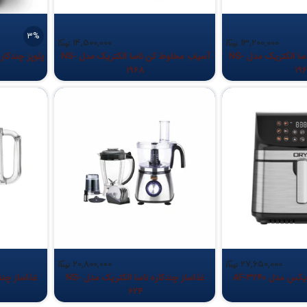
3%
14,500,000
13,200,000
آسیاب مخلوط‌ کن ناسا الکتریک مدل NS-
آسیاب مخلوط کن ناسا الکتریک مدل NS-
پلوپز چندکاره ن
1968
19
20,800,000
27,650,000
مدل AF-3240
غذاساز چندکاره ناسا الکتریک مدل NS-
624