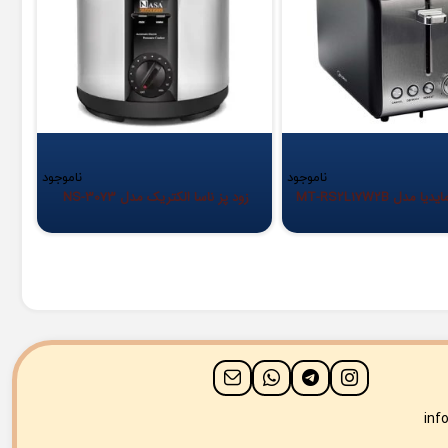
ناموجود
ناموجود
مدل MT-RS2L17W2B
زود پز ناسا الکتریک مدل NS-3073
inf