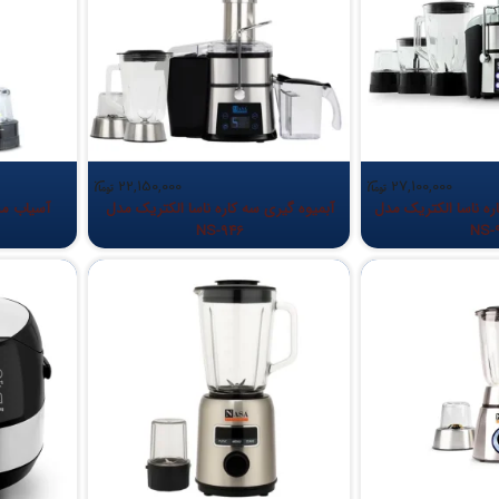
22,150,000
27,100,000
اره ناسا الکتریک مدل
آبمیوه گیری سه کاره ناسا الکتریک مدل
آسیاب مخل
NS-946
NS-