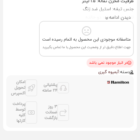
ظرفیت مخزن تفاله: ۱.۵ لیتر
جنس تیغه: استیل ضد زنگ
دیدن ادامه
تنظیمات سرعت: دو حالته
سیستم ضد چکه: دارد
ویژگی‌های امنیتی: پایه‌های ضد لغزش، سوئیچ ایمنی
متاسفانه موجودی این محصول به اتمام رسیده است
قابلیت شست‌وشو: امکان جدا شدن قطعات برای شست‌وشوی آسان
جهت اطلاع دقیق تر از وضعیت این محصول با ما تماس بگیرید
در انبار موجود نمی باشد
دسته:
آبمیوه گیری
امکان
پشتیانی
تحویل
24 ساعته
اکسپرس
پرداخت
3 روز
توسط
ضمانت
کلیه
بازگشت
کارتها