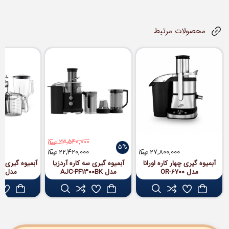
محصولات مرتبط
23,540,000
5%
22,420,000
27,800,000
آبمیوه گیری چهار کاره اورانا
آبمیوه گیری سه کاره آردزیا
آبمیوه گیری چ
مدل OR-6700
مدل AJC-PF1300BK
مدل DJ5532